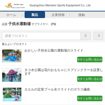
Guangzhou Wenwen Sports Equipment Co., Ltd
ホーム
製品
企業情報
接触
子供水運動場
品質
サプライヤー.
(75)
最もよいプロダクト
おかしい子供水公園の運動場のスライド
今すぐお問い合わせ
タコ水公園は花のおもちゃにスプリンクラーを設置し
ます
今すぐお問い合わせ
カエルの定形プール水スライドのガラス繊維
今すぐお問い合わせ