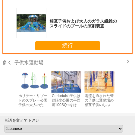
相互子供および大人のガラス繊維の
スライドのプールの演劇装置
続行
子供水運動場
多く
定形プー
ホリデー・リゾー
Corlorfulの子供は
電流を通された管
おかしい
イドのガ
トのスプレー公園
冒険水公園の平面
の子供は運動場の
園の運動
繊維
子供の大人のため
図100SQmをはね
相互子供のしぶき
イ
の相互水演劇
かける
公園に水をまく
言語を変えて下さい