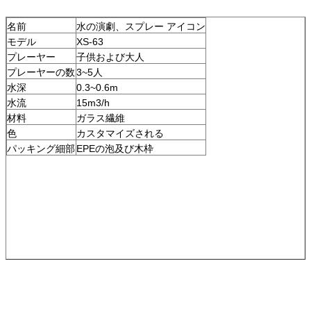
名前
水の演劇、スプレー アイコン
モデル
XS-63
プレーヤー
子供および大人
プレーヤーの数
3~5人
水深
0.3~0.6m
水流
15m3/h
材料
ガラス繊維
色
カスタマイズされる
パッキング細部
EPEの泡及び木枠