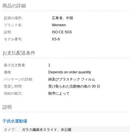
商品の詳細
起源の場所:
広東省、中国
ブランド名:
Wenwen
証明:
ISO CE SGS
モデル番号:
XS-9
お支払配送条件
最小注文数量:
1
価格:
Depends on order quantity
パッケージの詳細:
綿及びプラスチック フィルム
受渡し時間:
受け取られた沈殿物の後の 30 日
供給の能力:
順序によって
説明
子供水運動場
タイプ:
ガラス繊維水スライド、水公園