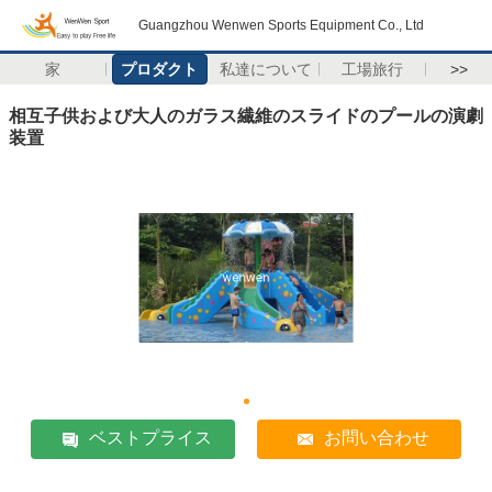
Guangzhou Wenwen Sports Equipment Co., Ltd
家
プロダクト
私達について
工場旅行
>>
相互子供および大人のガラス繊維のスライドのプールの演劇
装置
ベストプライス
お問い合わせ