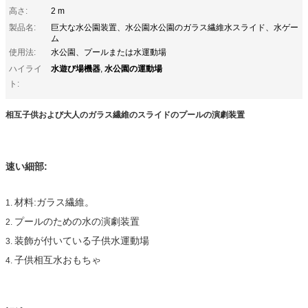
高さ:
2 m
製品名:
巨大な水公園装置、水公園水公園のガラス繊維水スライド、水ゲー
ム
使用法:
水公園、プールまたは水運動場
水遊び場機器
水公園の運動場
ハイライ
,
ト:
相互子供および大人のガラス繊維のスライドのプールの演劇装置
速い細部:
材料:ガラス繊維。
1.
プールのための水の演劇装置
2.
装飾が付いている子供水運動場
3.
子供相互水おもちゃ
4.